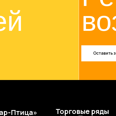
Торговые ряды
Птица»
И
«Жар-Птица»
д,
Н
Нижний Новгород,
. 5
пл
пл. Советская, д. 7
Интерьер Молл
А
Р
ы
Торговые ряды
в