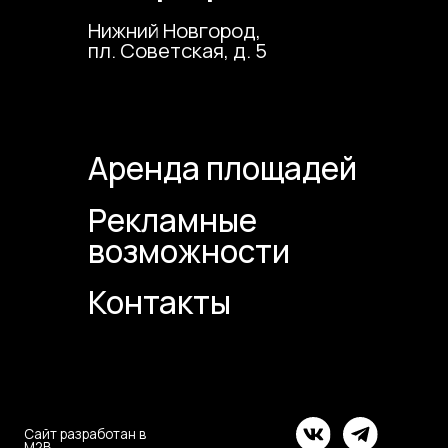
онтакты
отан в