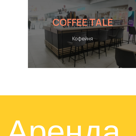
COFFEE TALE
Кофейня
Аренда
площаде
Оставить заявку