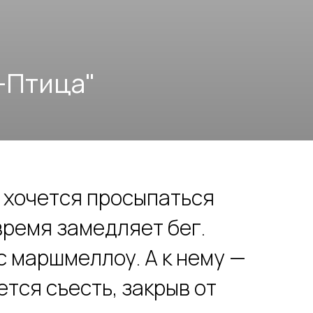
а"
о хочется просыпаться
время замедляет бег.
с маршмеллоу. А к нему —
тся съесть, закрыв от