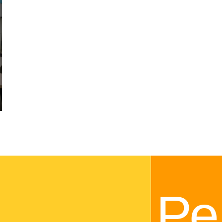
Рек
й
возм
Оставить заявку