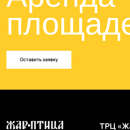
ТРЦ «Жар-
Нижний Новгоро
пл. Советская, д
О ТРЦ
Магазины
Карта ТРЦ
Ресторан