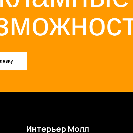
нтерьер Молл
ижний Новгород,
. Советская, д. 5
ренда площадей
екламные
озможности