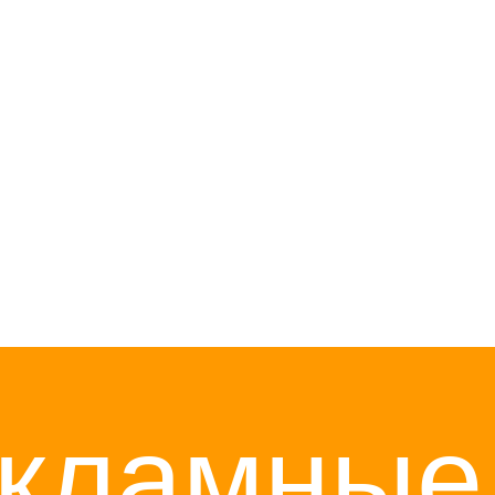
ламные
ожности