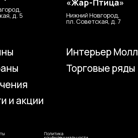
ния
К
 акции
Политика
Сайт разраб
конфиденциальности
M2B