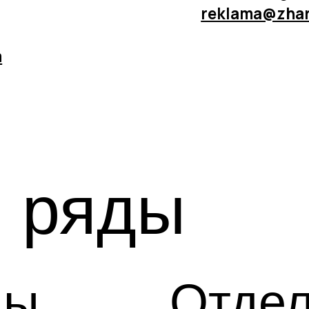
 ряды
ы
Отдел ма
и рекла
reklama@zharptitsann.