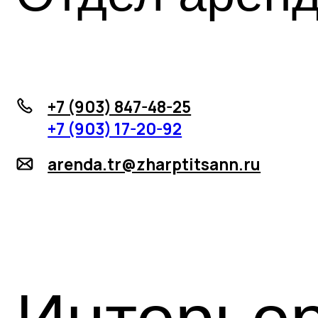
arenda.tr@zharptitsann.ru
Интерьер
Отдел аренд