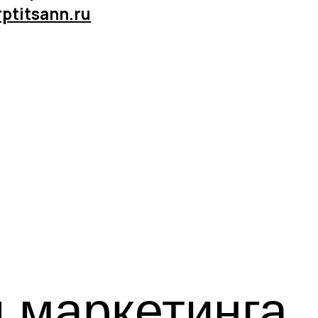
ркетинга
мы
ru