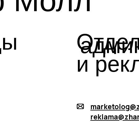
marketolog@zharptitsa
reklama@zharptitsann.