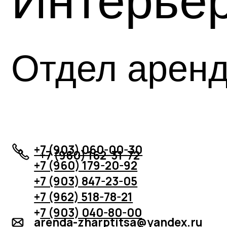
+7 (903) 060-00-30
+7 (960) 162-31-72
+7 (960) 179-20-92
+7 (903) 847-23-05
+7 (962) 518-78-21
+
7 (903) 040-80-00
arenda-zharptitsa@yandex.ru
trKrasnova2025@mail.ru