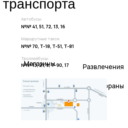
транспорта
Магазины
Развлечения
Автобусы:
Рестораны
№№ 41, 51, 72, 13, 16
Маршрутные такси:
№№ 70, Т-18, Т-51, Т-81
Троллейбусы:
№№ 13, 21, 9, Т-90, 17
Аренда
площадей
Оставить заявку
Рекламные