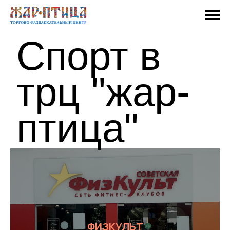
Спорт в
трц "жар-
птица"
ФИЗКУЛЬТ