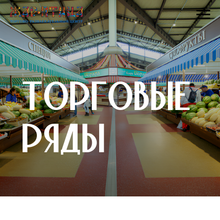
Торговые
ряды
Торговые ряды «Жар-Птица
Торговые ряды «Жар-Птица» в
2019 признан «Лучшим рынком
России».