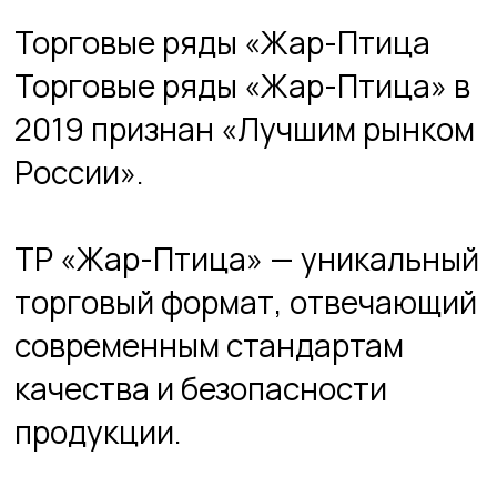
ТР «Жар-Птица» — уникальный
торговый формат, отвечающий
современным стандартам
качества и безопасности
продукции.
В торговых рядах на 150
торговых точках представлены
свежие продукты со всех
уголков нашей страны.
Камчатские крабы, свежая
рыба, фермерское мясо и
сыры, южные фрукты,
восточные сладости и
разнообразие полезных