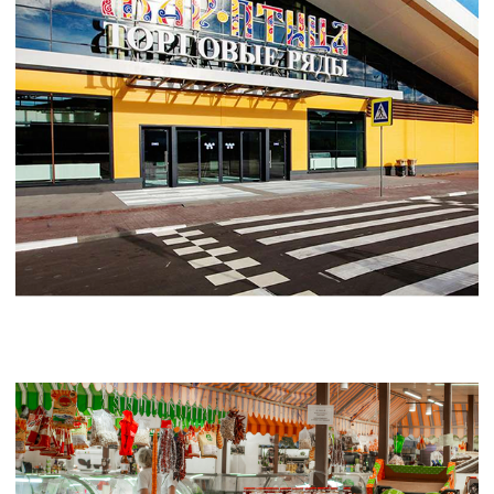
00
Отдел аренды:
+7 (903) 847-48-25
,
+7 (
960) 179-20-92
Часы работы:
ПН – ВС с 08:00
до 20:00
Соцсети: