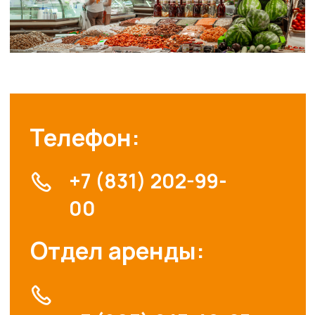
vk.com/zharptitsa